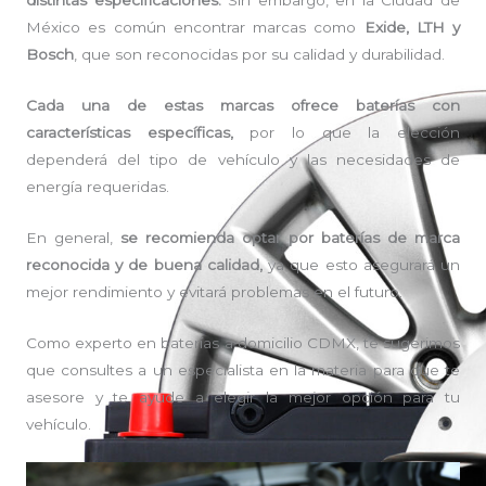
distintas especificaciones.
Sin embargo, en la Ciudad de
México es común encontrar marcas como
Exide, LTH y
Bosch
, que son reconocidas por su calidad y durabilidad.
Cada una de estas marcas ofrece baterías con
características específicas,
por lo que la elección
dependerá del tipo de vehículo y las necesidades de
energía requeridas.
En general,
se recomienda optar por baterías de marca
reconocida y de buena calidad,
ya que esto asegurará un
mejor rendimiento y evitará problemas en el futuro.
Como experto en baterías a domicilio CDMX, te sugerimos
que consultes a un especialista en la materia para que te
asesore y te ayude a elegir la mejor opción para tu
vehículo.