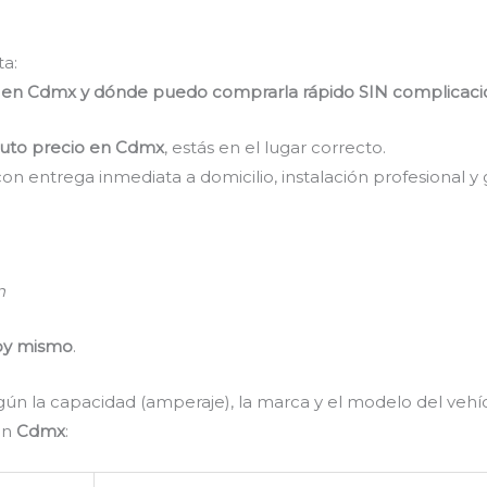
ta:
o en Cdmx y dónde puedo comprarla rápido SIN complicaci
auto precio en Cdmx
, estás en el lugar correcto.
 con entrega inmediata a domicilio, instalación profesional y 
n
oy mismo
.
según la capacidad (amperaje), la marca y el modelo del veh
en
Cdmx
: