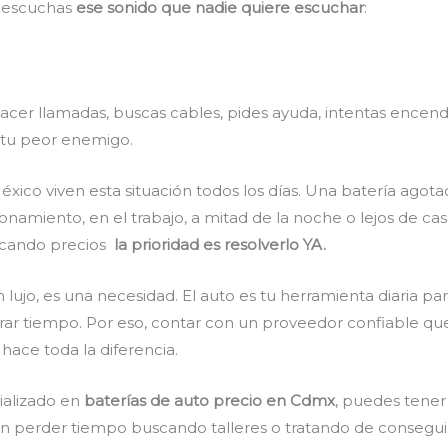
 y escuchas
ese sonido que nadie quiere escuchar
:
acer llamadas, buscas cables, pides ayuda, intentas encend
e tu peor enemigo.
éxico viven esta situación todos los días. Una batería ago
onamiento, en el trabajo, a mitad de la noche o lejos de cas
uscando precios
la prioridad es resolverlo YA.
lujo, es una necesidad. El auto es tu herramienta diaria para
rrar tiempo. Por eso, contar con un proveedor confiable q
, hace toda la diferencia.
cializado en
baterías de auto precio en Cdmx
, puedes tener
sin perder tiempo buscando talleres o tratando de consegui