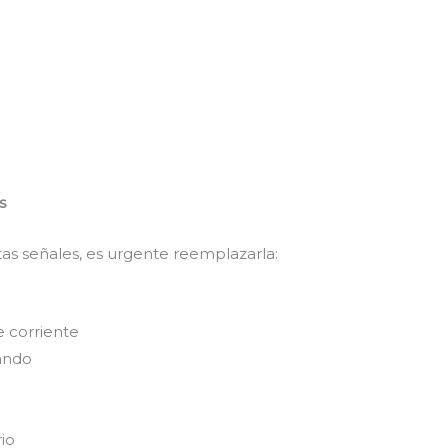
s
tas señales, es urgente reemplazarla:
e corriente
ando
rio