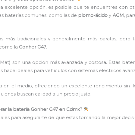
a excelente opción, es posible que te encuentres con otr
as baterías comunes, como las de
plomo-ácido
y
AGM
, pa
s más tradicionales y generalmente más baratas, pero t
 como la
Gonher G47
.
Mat) son una opción más avanzada y costosa. Estas bater
 las hace ideales para vehículos con sistemas eléctricos avan
 en el medio, ofreciendo un excelente rendimiento sin ll
uienes buscan calidad a un precio justo.
rar la batería Gonher G47 en Cdmx?
nales para asegurarte de que estás tomando la mejor decis