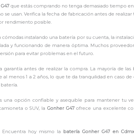
 G47
que estás comprando no tenga demasiado tiempo en st
no se usan. Verifica la fecha de fabricación antes de realiza
jor rendimiento posible.
cómodas instalando una batería por su cuenta, la instalac
alada y funcionando de manera óptima. Muchos proveedore
ersión para evitar problemas en el futuro.
a garantía antes de realizar la compra. La mayoría de las
e al menos 1 a 2 años, lo que te da tranquilidad en caso d
batería.
 una opción confiable y asequible para mantener tu ve
 camioneta o SUV, la
Gonher G47
ofrece una excelente co
e! Encuentra hoy mismo la
batería Gonher G47 en Cdm