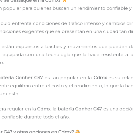
7 se destaque en la Cdmx?
 popular para quienes buscan un rendimiento confiable y u
hículo enfrenta condiciones de tráfico intenso y cambios cl
condiciones exigentes que se presentan en una ciudad tan d
x
están expuestos a baches y movimientos que pueden da
 equipada con una tecnología que la hace resistente a las
o.
atería Gonher G47
es tan popular en la
Cdmx
es su rela
te equilibrio entre el costo y el rendimiento, lo que la h
supuesto.
ra regular en la
Cdmx
, la
batería Gonher G47
es una opción
 confiable durante todo el año.
er G47 y otras opciones en Cdmx?