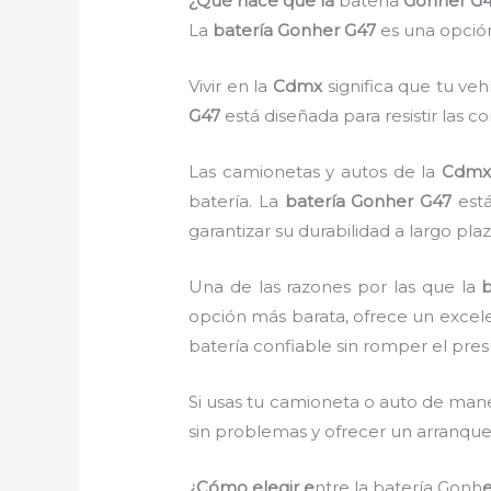
¿Qué hace que la
batería
Gonher G4
La
batería Gonher G47
es una opción
Vivir en la
Cdmx
significa que tu ve
G47
está diseñada para resistir las 
Las camionetas y autos de la
Cdm
batería. La
batería Gonher G47
está
garantizar su durabilidad a largo plaz
Una de las razones por las que la
b
opción más barata, ofrece un excelen
batería confiable sin romper el pre
Si usas tu camioneta o auto de mane
sin problemas y ofrecer un arranque
¿Cómo elegir e
ntre la batería Gonh