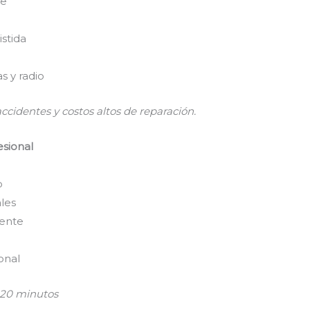
te
istida
s y radio
ccidentes y costos altos de reparación.
esional
o
les
iente
ional
– 20 minutos