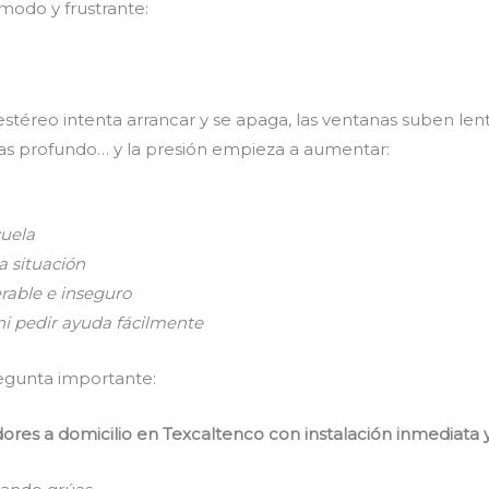
modo y frustrante:
estéreo intenta arrancar y se apaga, las ventanas suben len
piras profundo… y la presión empieza a aumentar:
cuela
la situación
nerable e inseguro
ni pedir ayuda fácilmente
egunta importante:
res a domicilio en Texcaltenco con instalación inmediata y