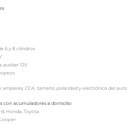
es
6 y 8 cilindros
V
auxiliar 12V
ropeos
ra: amperes, CCA, tamaño, polaridad y electrónica del auto.
 con acumuladores a domicilio
rd, Honda, Toyota
 Cooper