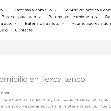
ro
Baterías a domicilio
Servicio de batería a domi
Baterías para auto
Batería para camioneta
Ba
ra auto
Batería para moto
Acumuladores a domi
Blog
Contacto
micilio en Texcaltenco
ltenco
 auto decide no encender justo cuando más lo necesitas.
 de encendido y esperas escuchar el motor arrancar con fuer