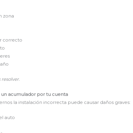
n zona
r correcto
sto
leres
 año
 resolver.
r un acumulador por tu cuenta
rnos la instalación incorrecta puede causar daños graves:
l auto