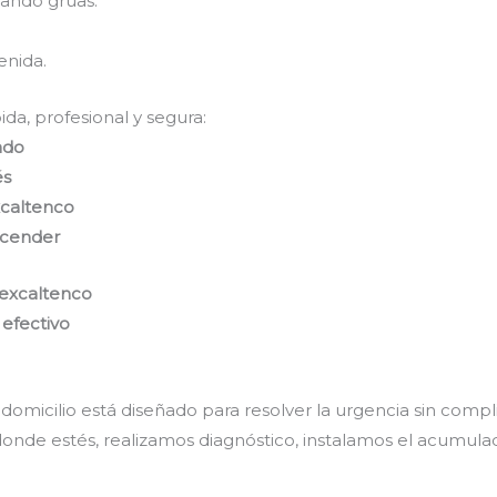
mando grúas.
.
enida.
da, profesional y segura:
ado
és
xcaltenco
ncender
Texcaltenco
 efectivo
domicilio está diseñado para resolver la urgencia sin comp
onde estés, realizamos diagnóstico, instalamos el acumulad