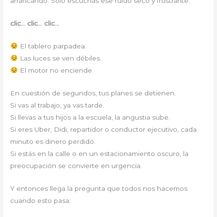
arrancando. Solo escuchas ese ruido seco y frustrante:
clic… clic… clic…
El tablero parpadea.
Las luces se ven débiles.
El motor no enciende.
En cuestión de segundos, tus planes se detienen.
Si vas al trabajo, ya vas tarde.
Si llevas a tus hijos a la escuela, la angustia sube.
Si eres Uber, Didi, repartidor o conductor ejecutivo, cada
minuto es dinero perdido.
Si estás en la calle o en un estacionamiento oscuro, la
preocupación se convierte en urgencia.
Y entonces llega la pregunta que todos nos hacemos
cuando esto pasa: