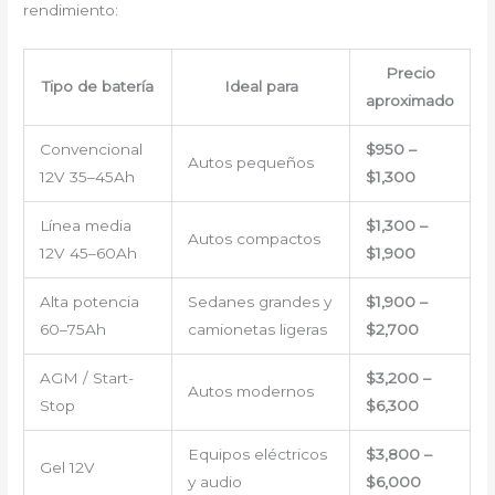
rendimiento:
Precio
Tipo de batería
Ideal para
aproximado
Convencional
$950 –
Autos pequeños
12V 35–45Ah
$1,300
Línea media
$1,300 –
Autos compactos
12V 45–60Ah
$1,900
Alta potencia
Sedanes grandes y
$1,900 –
60–75Ah
camionetas ligeras
$2,700
AGM / Start-
$3,200 –
Autos modernos
Stop
$6,300
Equipos eléctricos
$3,800 –
Gel 12V
y audio
$6,000