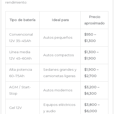
rendimiento:
Precio
Tipo de batería
Ideal para
aproximado
Convencional
$950 –
Autos pequeños
12V 35–45Ah
$1,300
Línea media
$1,300 –
Autos compactos
12V 45–60Ah
$1,900
Alta potencia
Sedanes grandes y
$1,900 –
60–75Ah
camionetas ligeras
$2,700
AGM / Start-
$3,200 –
Autos modernos
Stop
$6,300
Equipos eléctricos
$3,800 –
Gel 12V
y audio
$6,000