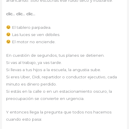
arrancando. Solo escuchas ese ruido seco y frustrante:
clic… clic… clic…
El tablero parpadea.
Las luces se ven débiles.
El motor no enciende.
En cuestión de segundos, tus planes se detienen.
Si vas al trabajo, ya vas tarde.
Si llevas a tus hijos a la escuela, la angustia sube.
Si eres Uber, Didi, repartidor o conductor ejecutivo, cada
minuto es dinero perdido.
Si estás en la calle o en un estacionamiento oscuro, la
preocupación se convierte en urgencia.
Y entonces llega la pregunta que todos nos hacemos
cuando esto pasa: