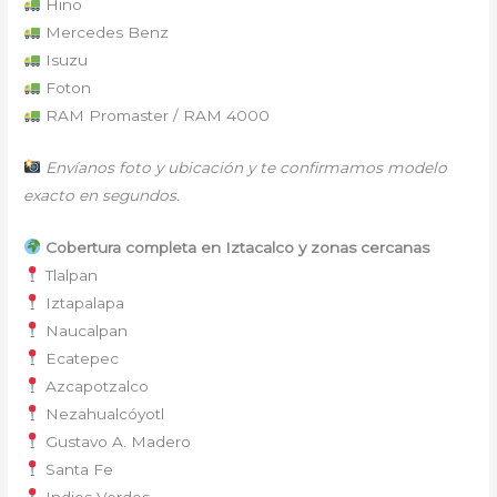
Hino
Mercedes Benz
Isuzu
Foton
RAM Promaster / RAM 4000
Envíanos foto y ubicación y te confirmamos modelo
exacto en segundos.
Cobertura completa en Iztacalco y zonas cercanas
Tlalpan
Iztapalapa
Naucalpan
Ecatepec
Azcapotzalco
Nezahualcóyotl
Gustavo A. Madero
Santa Fe
Indios Verdes