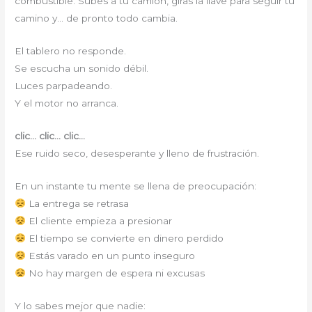
combustible. Subes a tu camión, giras la llave para seguir tu
camino y… de pronto todo cambia.
El tablero no responde.
Se escucha un sonido débil.
Luces parpadeando.
Y el motor no arranca.
clic… clic… clic…
Ese ruido seco, desesperante y lleno de frustración.
En un instante tu mente se llena de preocupación:
La entrega se retrasa
El cliente empieza a presionar
El tiempo se convierte en dinero perdido
Estás varado en un punto inseguro
No hay margen de espera ni excusas
Y lo sabes mejor que nadie: