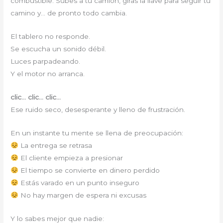
combustible. Subes a tu camión, giras la llave para seguir tu
camino y… de pronto todo cambia.
El tablero no responde.
Se escucha un sonido débil.
Luces parpadeando.
Y el motor no arranca.
clic… clic… clic…
Ese ruido seco, desesperante y lleno de frustración.
En un instante tu mente se llena de preocupación:
La entrega se retrasa
El cliente empieza a presionar
El tiempo se convierte en dinero perdido
Estás varado en un punto inseguro
No hay margen de espera ni excusas
Y lo sabes mejor que nadie: