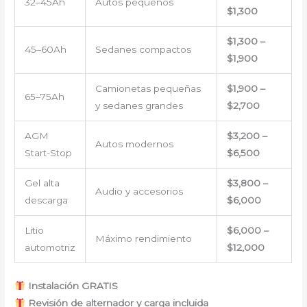
32–45Ah
Autos pequeños
$1,300
$1,300 –
45–60Ah
Sedanes compactos
$1,900
Camionetas pequeñas
$1,900 –
65–75Ah
y sedanes grandes
$2,700
AGM
$3,200 –
Autos modernos
Start-Stop
$6,500
Gel alta
$3,800 –
Audio y accesorios
descarga
$6,000
Litio
$6,000 –
Máximo rendimiento
automotriz
$12,000
Instalación GRATIS
Revisión de alternador y carga incluida