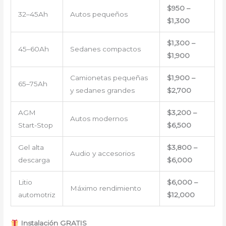
$950 –
32–45Ah
Autos pequeños
$1,300
$1,300 –
45–60Ah
Sedanes compactos
$1,900
Camionetas pequeñas
$1,900 –
65–75Ah
y sedanes grandes
$2,700
AGM
$3,200 –
Autos modernos
Start-Stop
$6,500
Gel alta
$3,800 –
Audio y accesorios
descarga
$6,000
Litio
$6,000 –
Máximo rendimiento
automotriz
$12,000
Instalación GRATIS