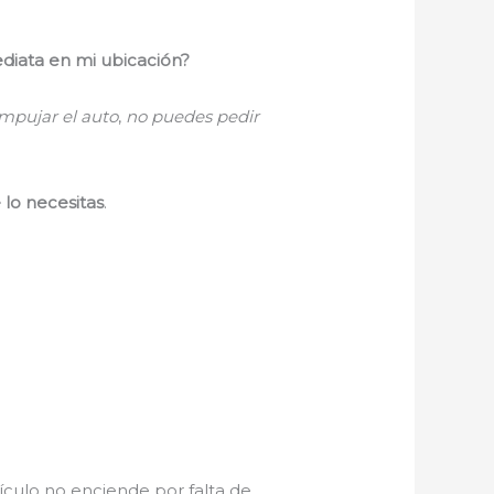
diata en mi ubicación?
mpujar el auto
,
no puedes pedir
lo necesitas
.
ículo no enciende por falta de