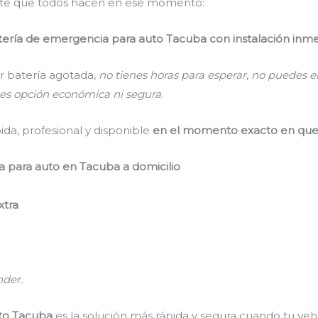
nte que todos hacen en ese momento:
ría de emergencia para auto Tacuba con instalación inme
r batería agotada,
no tienes horas para esperar
,
no puedes e
es opción económica ni segura
.
ida, profesional y disponible
en el momento exacto en que 
a para auto en Tacuba a domicilio
xtra
nder.
to Tacuba
es la solución más rápida y segura cuando tu veh