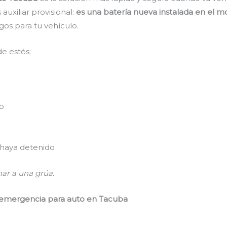
auxiliar provisional:
es una batería nueva instalada en el mo
esgos para tu vehículo.
e estés:
do
 haya detenido
mar a una grúa.
de emergencia para auto en Tacuba