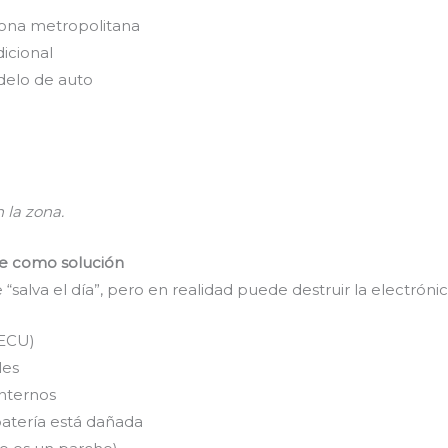
 zona metropolitana
dicional
delo de auto
 la zona.
te como solución
salva el día”, pero en realidad puede destruir la electrónic
ECU)
les
internos
batería está dañada