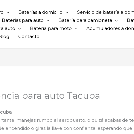
ro
Baterías a domicilio
Servicio de batería a domi
Baterías para auto
Batería para camioneta
Ba
ra auto
Batería para moto
Acumuladores a domi
Blog
Contacto
ncia para auto Tacuba
Tacuba
tante, manejas rumbo al aeropuerto, o quizá acabas de ter
 de encendido o giras la llave con confianza, esperando q