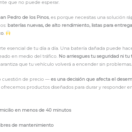
ente que no puede esperar.
San Pedro de los Pinos
, es porque necesitas una solución ráp
os:
baterías nuevas, de alto rendimiento, listas para entreg
co
.
arte esencial de tu día a día. Una batería dañada puede hace
eado en medio del tráfico.
No arriesgues tu seguridad ni tu 
garantiza que tu vehículo volverá a encender sin problemas
lo cuestión de precio —
es una decisión que afecta el des
o ofrecemos productos diseñados para durar y responder en
domicilio en menos de 40 minutos
 libres de mantenimiento