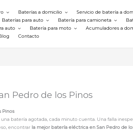
ro
Baterías a domicilio
Servicio de batería a domi
Baterías para auto
Batería para camioneta
Ba
ra auto
Batería para moto
Acumuladores a domi
Blog
Contacto
San Pedro de los Pinos
s Pinos
una batería agotada, cada minuto cuenta. Una falla inespe
eso, encontrar
la mejor batería eléctrica en San Pedro de lo