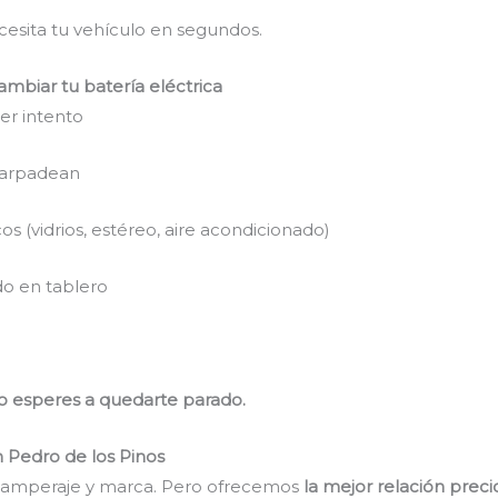
ecesita tu vehículo en segundos.
ambiar tu batería eléctrica
er intento
parpadean
os (vidrios, estéreo, aire acondicionado)
do en tablero
no esperes a quedarte parado.
n Pedro de los Pinos
, amperaje y marca. Pero ofrecemos
la mejor relación prec