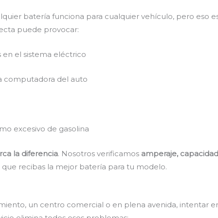
ier batería funciona para cualquier vehículo, pero eso e
rrecta puede provocar:
 en el sistema eléctrico
a computadora del auto
mo excesivo de gasolina
ca la diferencia
. Nosotros verificamos
amperaje, capacidad
 que recibas la mejor batería para tu modelo.
miento, un centro comercial o en plena avenida, intentar e
icio elimina todos esos problemas: