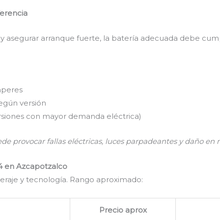
ferencia
s y asegurar arranque fuerte, la batería adecuada debe cumpl
mperes
egún versión
rsiones con mayor demanda eléctrica)
ede provocar fallas eléctricas, luces parpadeantes y daño en 
14 en Azcapotzalco
eraje y tecnología. Rango aproximado:
Precio aprox