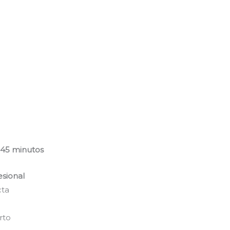
–45 minutos
esional
cta
rto