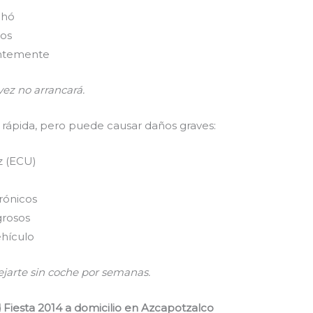
chó
ños
entemente
 vez no arrancará.
 rápida, pero puede causar daños graves:
z (ECU)
rónicos
grosos
ehículo
ejarte sin coche por semanas.
 Fiesta 2014 a domicilio en Azcapotzalco