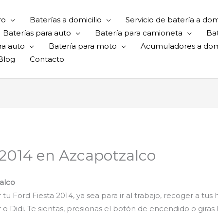
ro
Baterías a domicilio
Servicio de batería a domi
Baterías para auto
Batería para camioneta
Ba
ra auto
Batería para moto
Acumuladores a domi
Blog
Contacto
a 2014 en Azcapotzalco
zalco
 tu Ford Fiesta 2014, ya sea para ir al trabajo, recoger a tus
 o Didi. Te sientas, presionas el botón de encendido o giras