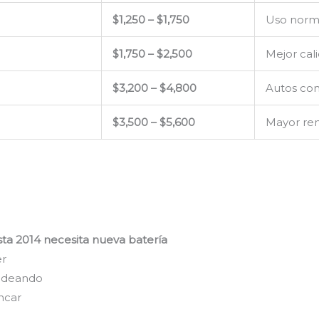
$1,250 – $1,750
Uso norm
$1,750 – $2,500
Mejor cal
$3,200 – $4,800
Autos con
$3,500 – $5,600
Mayor ren
sta 2014 necesita nueva batería
er
padeando
ancar