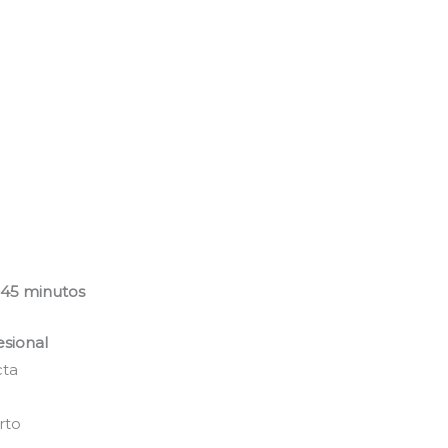
–45 minutos
esional
cta
rto