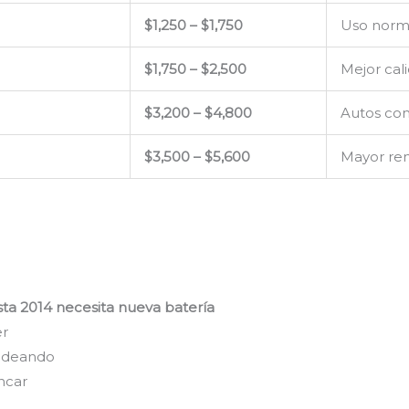
$1,250 – $1,750
Uso norm
$1,750 – $2,500
Mejor cal
$3,200 – $4,800
Autos con
$3,500 – $5,600
Mayor ren
sta 2014 necesita nueva batería
er
padeando
ancar