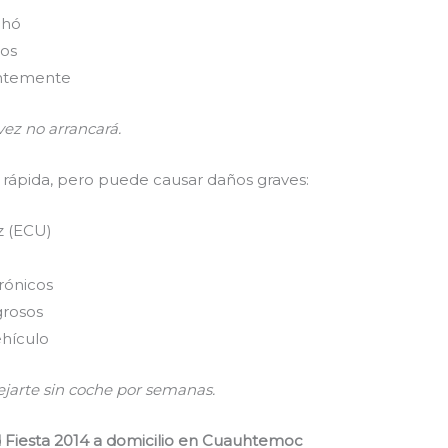
chó
ños
entemente
 vez no arrancará.
 rápida, pero puede causar daños graves:
z (ECU)
rónicos
grosos
ehículo
ejarte sin coche por semanas.
d Fiesta 2014 a domicilio en Cuauhtemoc