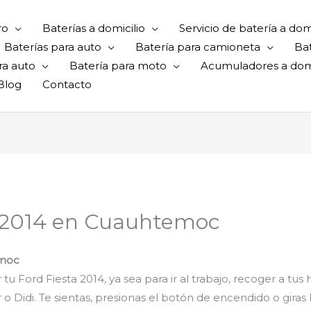
ro
Baterías a domicilio
Servicio de batería a domi
Baterías para auto
Batería para camioneta
Ba
ra auto
Batería para moto
Acumuladores a domi
Blog
Contacto
ta 2014 en Cuauhtemoc
emoc
 tu Ford Fiesta 2014, ya sea para ir al trabajo, recoger a tus
 o Didi. Te sientas, presionas el botón de encendido o giras