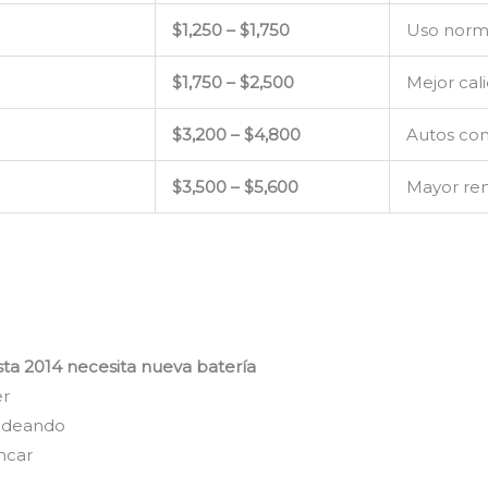
$1,250 – $1,750
Uso norm
$1,750 – $2,500
Mejor cal
$3,200 – $4,800
Autos con
$3,500 – $5,600
Mayor ren
sta 2014 necesita nueva batería
er
padeando
ancar