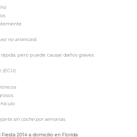
chó
ños
entemente
 vez no arrancará.
 rápida, pero puede causar daños graves:
z (ECU)
rónicos
grosos
ehículo
ejarte sin coche por semanas.
Fiesta 2014 a domicilio en Florida