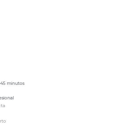
–45 minutos
esional
cta
rto