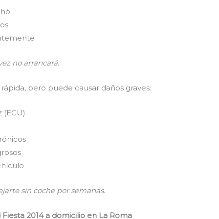
chó
ños
entemente
 vez no arrancará.
 rápida, pero puede causar daños graves:
z (ECU)
rónicos
grosos
ehículo
ejarte sin coche por semanas.
 Fiesta 2014 a domicilio en La Roma