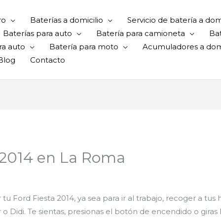
ro
Baterías a domicilio
Servicio de batería a domi
Baterías para auto
Batería para camioneta
Ba
ra auto
Batería para moto
Acumuladores a domi
Blog
Contacto
a 2014 en La Roma
 tu Ford Fiesta 2014, ya sea para ir al trabajo, recoger a tus
 o Didi. Te sientas, presionas el botón de encendido o giras