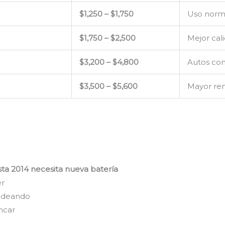
$1,250 – $1,750
Uso norm
$1,750 – $2,500
Mejor cal
$3,200 – $4,800
Autos con
$3,500 – $5,600
Mayor ren
sta 2014 necesita nueva batería
er
padeando
ancar