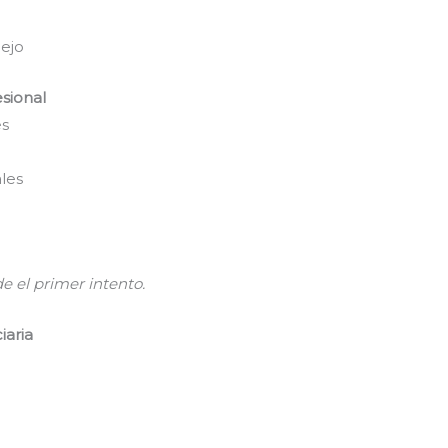
iejo
esional
és
les
 el primer intento.
iaria