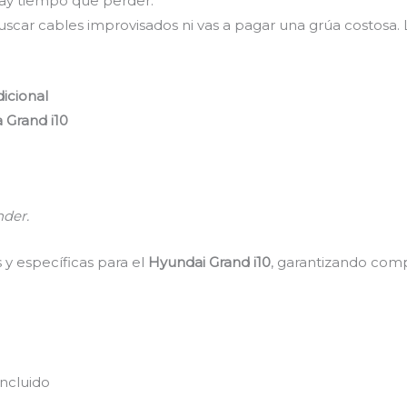
hay tiempo que perder.
uscar cables improvisados ni vas a pagar una grúa costosa.
dicional
 Grand i10
nder.
 y específicas para el
Hyundai Grand i10
, garantizando comp
incluido