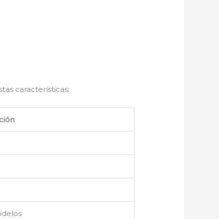
tas características:
ción
odelos