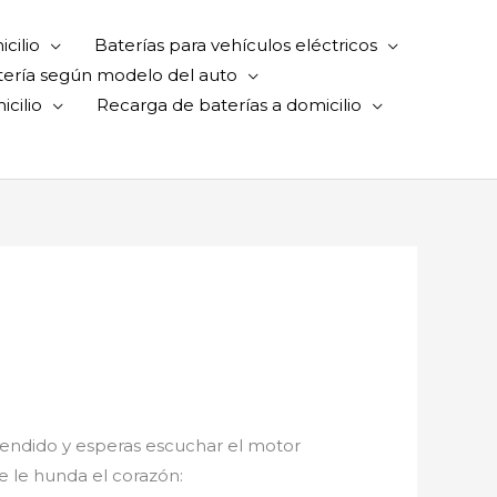
cilio
Baterías para vehículos eléctricos
tería según modelo del auto
cilio
Recarga de baterías a domicilio
ncendido y esperas escuchar el motor
e le hunda el corazón: