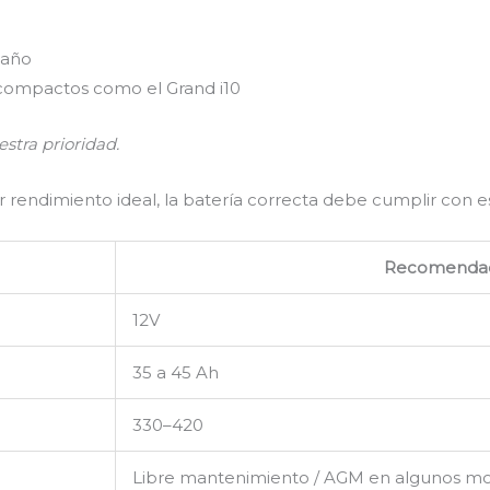
 año
 compactos como el Grand i10
stra prioridad.
rar rendimiento ideal, la batería correcta debe cumplir con es
Recomenda
12V
35 a 45 Ah
330–420
Libre mantenimiento / AGM en algunos m