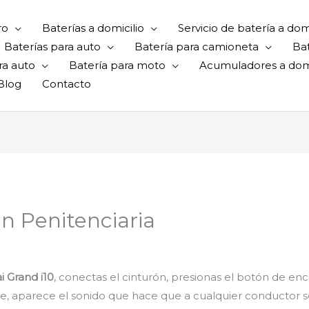
ro
Baterías a domicilio
Servicio de batería a domi
Baterías para auto
Batería para camioneta
Ba
ra auto
Batería para moto
Acumuladores a domi
Blog
Contacto
en Penitenciaria
 Grand i10
, conectas el cinturón, presionas el botón de e
te, aparece el sonido que hace que a cualquier conductor s