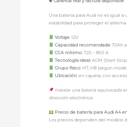
🛡
Garantía real y factura disponible
Una batería para Audi no es igual a
estabilidad para proteger el sistema
Voltaje:
12V
Capacidad recomendada:
70Ah a 
CCA mínimo:
720 – 850 A
Tecnología ideal:
AGM (Start-Stop
Grupo físico:
H7, H8 (según model
Ubicación:
en cajuela, con acces
Instalar una batería equivocada en
dirección electrónica.
Precio de batería para Audi A4 e
Los precios dependen del modelo de