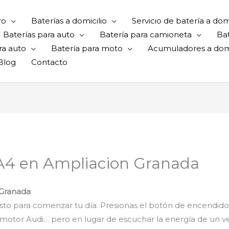
ro
Baterías a domicilio
Servicio de batería a domi
Baterías para auto
Batería para camioneta
Ba
ra auto
Batería para moto
Acumuladores a domi
Blog
Contacto
 A4 en Ampliacion Granada
 Granada
isto para comenzar tu día. Presionas el botón de encendido o
el motor Audi… pero en lugar de escuchar la energía de un 