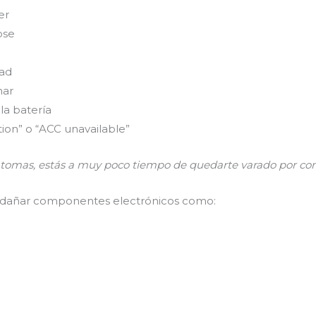
er
ose
dad
nar
la batería
on” o “ACC unavailable”
íntomas, estás a muy poco tiempo de quedarte varado por co
e dañar componentes electrónicos como: