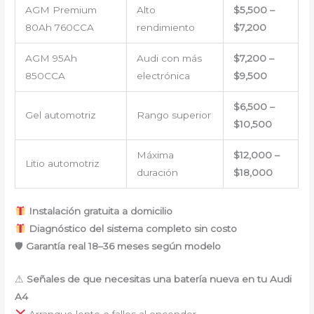
AGM Premium
Alto
$5,500 –
80Ah 760CCA
rendimiento
$7,200
AGM 95Ah
Audi con más
$7,200 –
850CCA
electrónica
$9,500
$6,500 –
Gel automotriz
Rango superior
$10,500
Máxima
$12,000 –
Litio automotriz
duración
$18,000
Instalación gratuita a domicilio
Diagnóstico del sistema completo sin costo
🛡
Garantía real 18–36 meses según modelo
⚠
Señales de que necesitas una batería nueva en tu Audi
A4
Arranque lento o fallos al encender