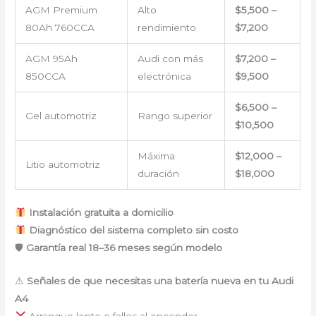
AGM Premium
Alto
$5,500 –
80Ah 760CCA
rendimiento
$7,200
AGM 95Ah
Audi con más
$7,200 –
850CCA
electrónica
$9,500
$6,500 –
Gel automotriz
Rango superior
$10,500
Máxima
$12,000 –
Litio automotriz
duración
$18,000
Instalación gratuita a domicilio
Diagnóstico del sistema completo sin costo
🛡
Garantía real 18–36 meses según modelo
⚠
Señales de que necesitas una batería nueva en tu Audi
A4
Arranque lento o fallos al encender