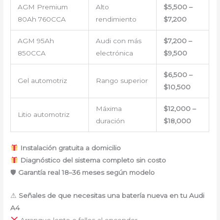
AGM Premium
Alto
$5,500 –
80Ah 760CCA
rendimiento
$7,200
AGM 95Ah
Audi con más
$7,200 –
850CCA
electrónica
$9,500
$6,500 –
Gel automotriz
Rango superior
$10,500
Máxima
$12,000 –
Litio automotriz
duración
$18,000
Instalación gratuita a domicilio
Diagnóstico del sistema completo sin costo
🛡
Garantía real 18–36 meses según modelo
⚠
Señales de que necesitas una batería nueva en tu Audi
A4
Arranque lento o fallos al encender