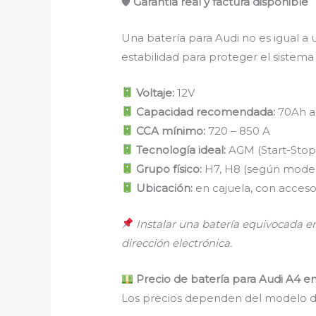
🛡
Garantía real y factura disponible
Una batería para Audi no es igual a
estabilidad para proteger el sistema
Voltaje:
12V
Capacidad recomendada:
70Ah a 
CCA mínimo:
720 – 850 A
Tecnología ideal:
AGM (Start-Stop
Grupo físico:
H7, H8 (según model
Ubicación:
en cajuela, con acces
Instalar una batería equivocada en
dirección electrónica.
Precio de batería para Audi A4 e
Los precios dependen del modelo de