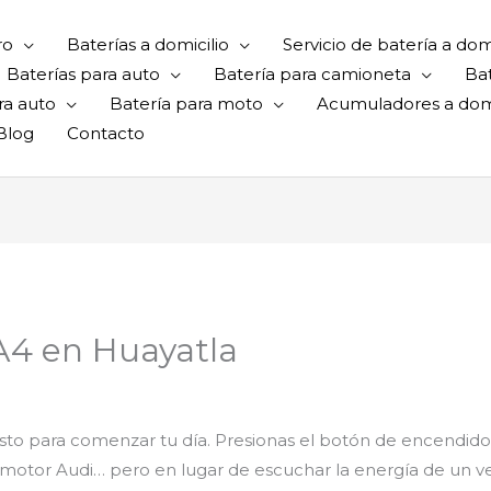
ro
Baterías a domicilio
Servicio de batería a domi
Baterías para auto
Batería para camioneta
Ba
ra auto
Batería para moto
Acumuladores a domi
Blog
Contacto
 A4 en Huayatla
isto para comenzar tu día. Presionas el botón de encendido o
el motor Audi… pero en lugar de escuchar la energía de un 