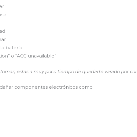
er
ose
dad
nar
la batería
on” o “ACC unavailable”
íntomas, estás a muy poco tiempo de quedarte varado por co
e dañar componentes electrónicos como: