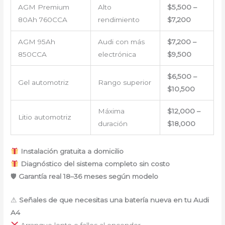
AGM Premium
Alto
$5,500 –
80Ah 760CCA
rendimiento
$7,200
AGM 95Ah
Audi con más
$7,200 –
850CCA
electrónica
$9,500
$6,500 –
Gel automotriz
Rango superior
$10,500
Máxima
$12,000 –
Litio automotriz
duración
$18,000
Instalación gratuita a domicilio
Diagnóstico del sistema completo sin costo
🛡
Garantía real 18–36 meses según modelo
⚠
Señales de que necesitas una batería nueva en tu Audi
A4
Arranque lento o fallos al encender