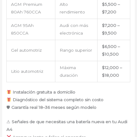
AGM Premium
Alto
$5,500 –
80Ah 760CCA
rendimiento
$7,200
AGM 95Ah
Audi con más
$7,200 –
850CCA
electrónica
$9,500
$6,500 –
Gel automotriz
Rango superior
$10,500
Máxima
$12,000 –
Litio automotriz
duración
$18,000
Instalación gratuita a domicilio
Diagnóstico del sistema completo sin costo
🛡
Garantía real 18–36 meses según modelo
⚠
Señales de que necesitas una batería nueva en tu Audi
A4
Arranque lento o fallos al encender