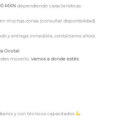
00 MXN
dependiendo características
o en muchas zonas (consultar disponibilidad)
zado y entrega inmediata, contáctanos ahora.
da Ocotal
uedes moverlo,
vamos a donde estés
:
ediarios y con técnicos capacitados
.