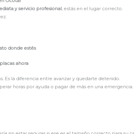
 en Ocotal
diata y servicio profesional
, estás en el lugar correcto.
ez.
ato donde estés
7 placas ahora
. Es la diferencia entre avanzar y quedarte detenido.
perar horas por ayuda o pagar de más en una emergencia.
 sin estar seguras si ese es el tamaño correcto para su ca