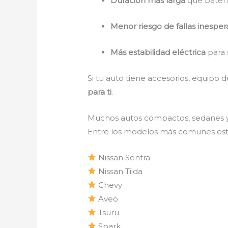
Duración más larga
que baterí
Menor riesgo de fallas inespe
Más estabilidad eléctrica
para 
Si tu auto tiene accesorios, equipo 
para ti
.
Muchos autos compactos, sedanes y
Entre los modelos más comunes est
Nissan Sentra
Nissan Tiida
Chevy
Aveo
Tsuru
Spark