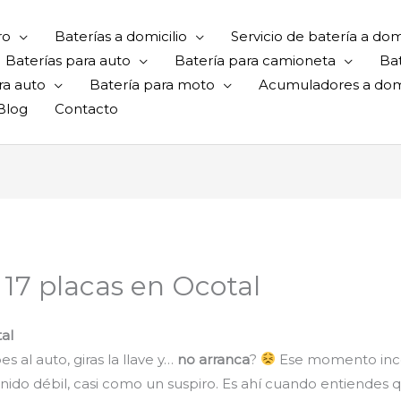
ro
Baterías a domicilio
Servicio de batería a domi
Baterías para auto
Batería para camioneta
Ba
ra auto
Batería para moto
Acumuladores a domi
Blog
Contacto
 17 placas en Ocotal
tal
s al auto, giras la llave y…
no arranca
?
Ese momento inc
ido débil, casi como un suspiro. Es ahí cuando entiendes q