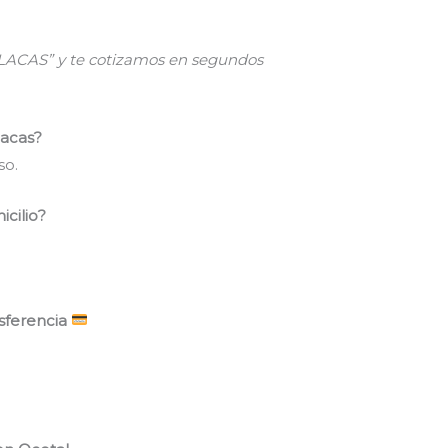
PLACAS” y te cotizamos en segundos
lacas?
so.
icilio?
nsferencia
.