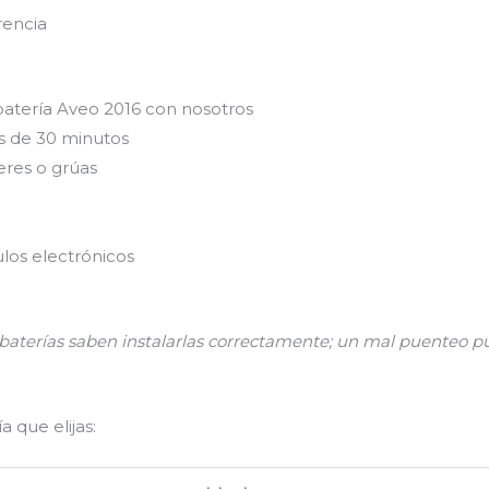
rencia
batería Aveo 2016 con nosotros
s de 30 minutos
eres o grúas
los electrónicos
n baterías saben instalarlas correctamente; un mal puenteo
 que elijas: