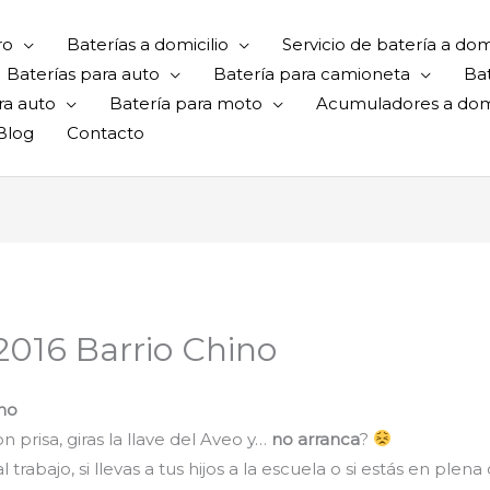
ro
Baterías a domicilio
Servicio de batería a domi
Baterías para auto
Batería para camioneta
Ba
ra auto
Batería para moto
Acumuladores a domi
Blog
Contacto
2016 Barrio Chino
ino
 prisa, giras la llave del Aveo y…
no arranca
?
rabajo, si llevas a tus hijos a la escuela o si estás en plena