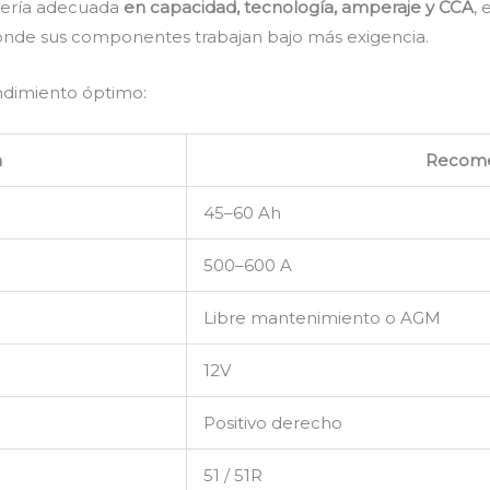
atería adecuada
en capacidad, tecnología, amperaje y CCA
,
donde sus componentes trabajan bajo más exigencia.
endimiento óptimo:
n
Recom
45–60 Ah
500–600 A
Libre mantenimiento o AGM
12V
Positivo derecho
51 / 51R