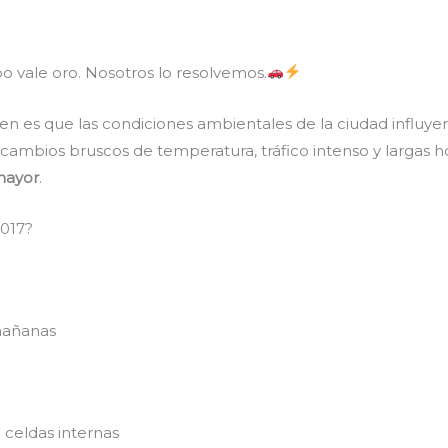
 vale oro. Nosotros lo resolvemos.
es que las condiciones ambientales de la ciudad influyen d
n cambios bruscos de temperatura, tráfico intenso y largas 
mayor
.
2017?
mañanas
celdas internas