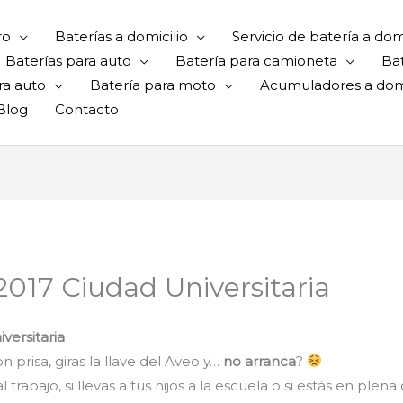
ro
Baterías a domicilio
Servicio de batería a domi
Baterías para auto
Batería para camioneta
Ba
ra auto
Batería para moto
Acumuladores a domi
Blog
Contacto
2017 Ciudad Universitaria
versitaria
 prisa, giras la llave del Aveo y…
no arranca
?
rabajo, si llevas a tus hijos a la escuela o si estás en plena