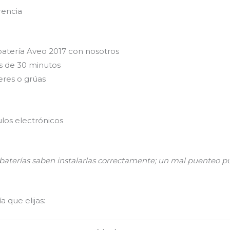
rencia
batería Aveo 2017 con nosotros
s de 30 minutos
eres o grúas
los electrónicos
n baterías saben instalarlas correctamente; un mal puenteo
 que elijas: