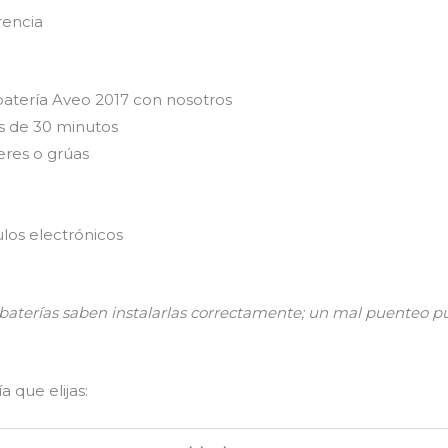
rencia
batería Aveo 2017 con nosotros
s de 30 minutos
eres o grúas
los electrónicos
n baterías saben instalarlas correctamente; un mal puenteo
 que elijas: