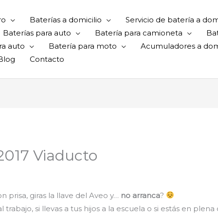
ro
Baterías a domicilio
Servicio de batería a domi
Baterías para auto
Batería para camioneta
Ba
ra auto
Batería para moto
Acumuladores a domi
Blog
Contacto
 2017 Viaducto
 prisa, giras la llave del Aveo y…
no arranca
?
rabajo, si llevas a tus hijos a la escuela o si estás en plena