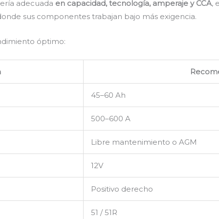
atería adecuada
en capacidad, tecnología, amperaje y CCA
,
 donde sus componentes trabajan bajo más exigencia.
endimiento óptimo:
n
Recom
45–60 Ah
500–600 A
Libre mantenimiento o AGM
12V
Positivo derecho
51 / 51R