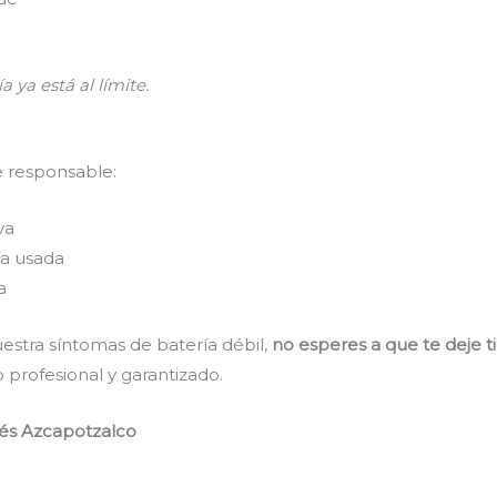
a ya está al límite.
e responsable:
va
a usada
a
estra síntomas de batería débil,
no esperes a que te deje t
 profesional y garantizado.
tés Azcapotzalco