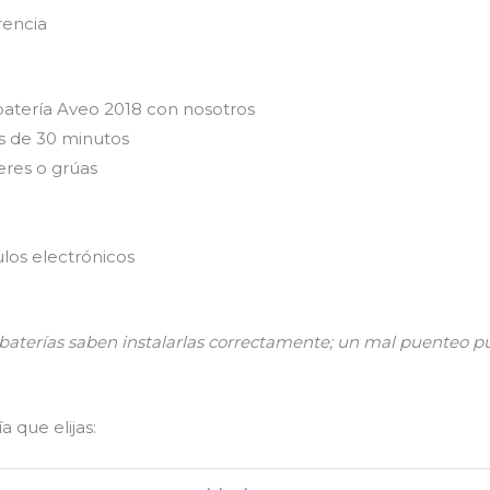
rencia
batería Aveo 2018 con nosotros
s de 30 minutos
eres o grúas
los electrónicos
n baterías saben instalarlas correctamente; un mal puenteo
 que elijas: