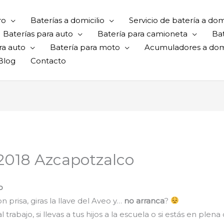
ro
Baterías a domicilio
Servicio de batería a domi
Baterías para auto
Batería para camioneta
Ba
ra auto
Batería para moto
Acumuladores a domi
Blog
Contacto
 2018 Azcapotzalco
co
 prisa, giras la llave del Aveo y…
no arranca
?
rabajo, si llevas a tus hijos a la escuela o si estás en plena