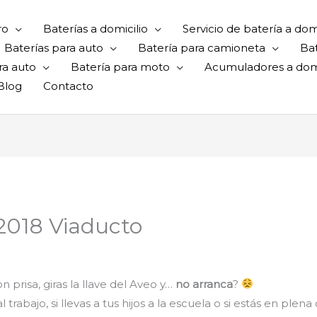
ro
Baterías a domicilio
Servicio de batería a domi
Baterías para auto
Batería para camioneta
Ba
ra auto
Batería para moto
Acumuladores a domi
Blog
Contacto
 2018 Viaducto
 prisa, giras la llave del Aveo y…
no arranca
?
rabajo, si llevas a tus hijos a la escuela o si estás en plena