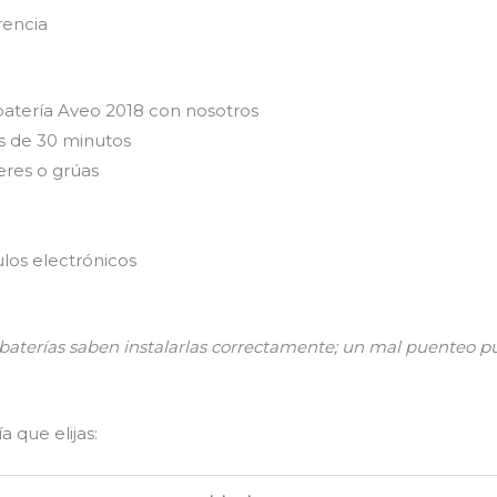
rencia
batería Aveo 2018 con nosotros
s de 30 minutos
eres o grúas
los electrónicos
n baterías saben instalarlas correctamente; un mal puenteo
 que elijas: