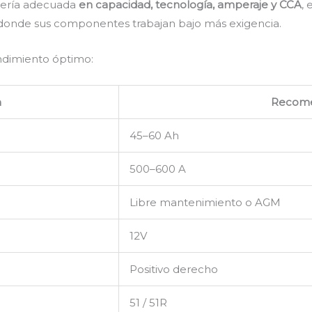
atería adecuada
en capacidad, tecnología, amperaje y CCA
,
 donde sus componentes trabajan bajo más exigencia.
endimiento óptimo:
n
Recom
45–60 Ah
500–600 A
Libre mantenimiento o AGM
12V
Positivo derecho
51 / 51R