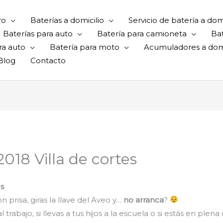
ro
Baterías a domicilio
Servicio de batería a domi
Baterías para auto
Batería para camioneta
Ba
ra auto
Batería para moto
Acumuladores a domi
Blog
Contacto
018 Villa de cortes
es
 prisa, giras la llave del Aveo y…
no arranca
?
rabajo, si llevas a tus hijos a la escuela o si estás en plena