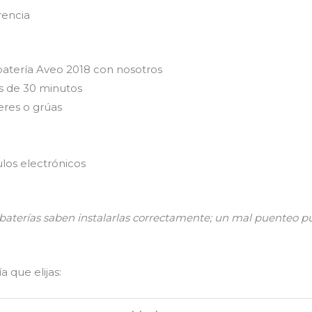
rencia
batería Aveo 2018 con nosotros
s de 30 minutos
eres o grúas
los electrónicos
n baterías saben instalarlas correctamente; un mal puenteo
 que elijas: