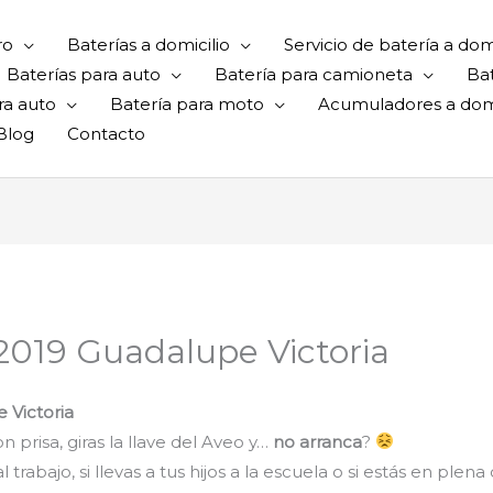
ro
Baterías a domicilio
Servicio de batería a domi
Baterías para auto
Batería para camioneta
Ba
ra auto
Batería para moto
Acumuladores a domi
Blog
Contacto
 2019 Guadalupe Victoria
 Victoria
 prisa, giras la llave del Aveo y…
no arranca
?
rabajo, si llevas a tus hijos a la escuela o si estás en plena