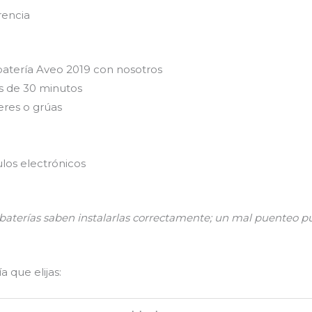
rencia
batería Aveo 2019 con nosotros
s de 30 minutos
eres o grúas
los electrónicos
n baterías saben instalarlas correctamente; un mal puenteo
 que elijas: