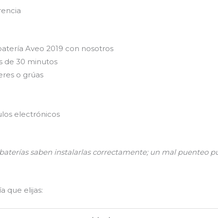
rencia
batería Aveo 2019 con nosotros
s de 30 minutos
eres o grúas
los electrónicos
n baterías saben instalarlas correctamente; un mal puenteo
 que elijas: