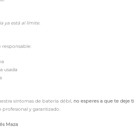
a ya está al límite.
e responsable:
va
a usada
a
estra síntomas de batería débil,
no esperes a que te deje t
 profesional y garantizado.
tés Maza