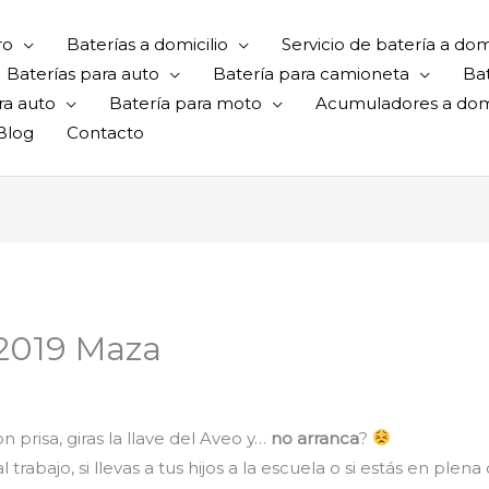
ro
Baterías a domicilio
Servicio de batería a domi
Baterías para auto
Batería para camioneta
Ba
ra auto
Batería para moto
Acumuladores a domi
Blog
Contacto
 2019 Maza
 prisa, giras la llave del Aveo y…
no arranca
?
rabajo, si llevas a tus hijos a la escuela o si estás en plena