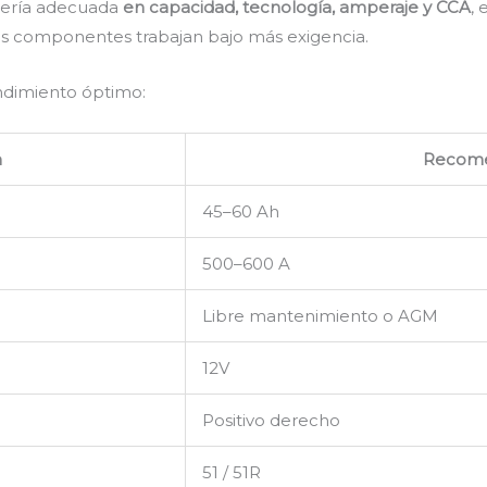
atería adecuada
en capacidad, tecnología, amperaje y CCA
,
 sus componentes trabajan bajo más exigencia.
endimiento óptimo:
n
Recom
45–60 Ah
500–600 A
Libre mantenimiento o AGM
12V
Positivo derecho
51 / 51R