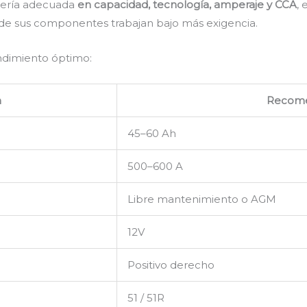
atería adecuada
en capacidad, tecnología, amperaje y CCA
,
donde sus componentes trabajan bajo más exigencia.
endimiento óptimo:
n
Recom
45–60 Ah
500–600 A
Libre mantenimiento o AGM
12V
Positivo derecho
51 / 51R