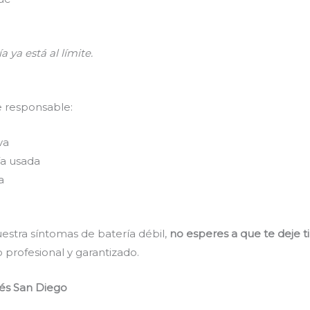
a ya está al límite.
e responsable:
va
a usada
a
estra síntomas de batería débil,
no esperes a que te deje t
 profesional y garantizado.
tés San Diego