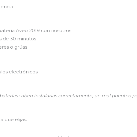
rencia
batería Aveo 2019 con nosotros
s de 30 minutos
eres o grúas
los electrónicos
n baterías saben instalarlas correctamente; un mal puenteo
 que elijas: