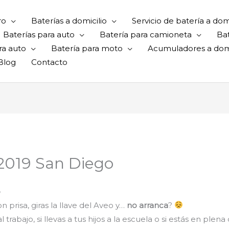
ro
Baterías a domicilio
Servicio de batería a domi
Baterías para auto
Batería para camioneta
Ba
ra auto
Batería para moto
Acumuladores a domi
Blog
Contacto
 2019 San Diego
o
 prisa, giras la llave del Aveo y…
no arranca
?
rabajo, si llevas a tus hijos a la escuela o si estás en plena