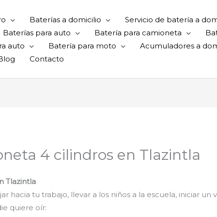
ro
Baterías a domicilio
Servicio de batería a domi
Baterías para auto
Batería para camioneta
Ba
ra auto
Batería para moto
Acumuladores a domi
Blog
Contacto
neta 4 cilindros en Tlazintla
 Tlazintla
hacia tu trabajo, llevar a los niños a la escuela, iniciar un 
e quiere oír: