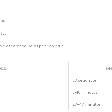
dos
osto
s o esperando horas por una grúa.
icio
Ti
30 segundos
5–10 minutos
20–40 minutos