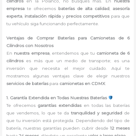
cilindros
en la Polanco
, no busques más. En
nuestra
empresa
te ofrecemos
baterías de alta calidad
,
asesoría
experta
,
instalación rápida
y
precios competitivos
para que
tu vehículo siga funcionando perfectamente.
Ventajas de Comprar Baterías para Camionetas de 6
Cilindros con Nosotros
En
nuestra empresa
, entendemos que tu
camioneta de 6
cilindros
es más que un medio de transporte; es una
inversión que necesita el mejor cuidado. Aquí te
mostramos algunas ventajas clave de elegir nuestros
servicios de baterías
para
camionetas en CDMX
:
1. Garantía Extendida en Todas Nuestras Baterías
Te ofrecemos
garantías extendidas
en todas las baterías
que vendemos, lo que te da
tranquilidad y seguridad
de
que tu inversión está protegida. Dependiendo del tipo de
batería, nuestras garantías pueden cubrir desde
12 meses
hasta
24 meses
, dándote un excelente
valor a largo plazo
.