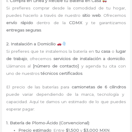
1. Compra en Línea y Recibe tu Batería en Casa
Si prefieres comprar desde la comodidad de tu hogar,
puedes hacerlo a través de nuestro
sitio web
. Ofrecemos
envío rápido
dentro de la
CDMX
y te garantizamos
entregas seguras
.
2. Instalación a Domicilio
Si prefieres que te instalemos la batería en
tu casa
o
lugar
de trabajo
, ofrecemos
servicios de instalación a domicilio
.
Llámanos al
[número de contacto]
y agenda tu cita con
uno de nuestros
técnicos certificados
.
El precio de las baterías para
camionetas de 6 cilindros
puede variar dependiendo de la marca, tecnología y
capacidad. Aquí te damos un estimado de lo que puedes
esperar pagar:
1. Batería de Plomo-Ácido (Convencional):
Precio estimado
: Entre
$1,500
y
$3,000 MXN
.