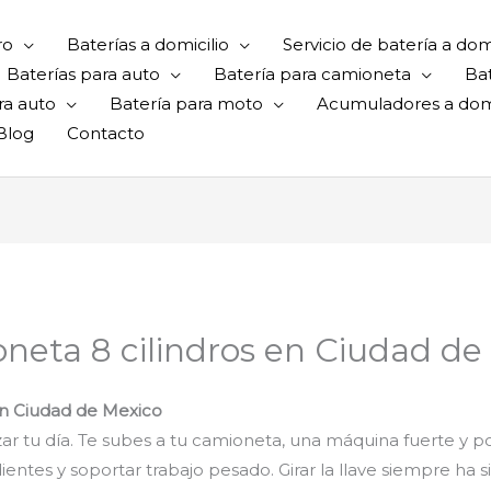
ro
Baterías a domicilio
Servicio de batería a domi
Baterías para auto
Batería para camioneta
Ba
ra auto
Batería para moto
Acumuladores a domi
Blog
Contacto
oneta 8 cilindros en Ciudad de
 en Ciudad de Mexico
ar tu día. Te subes a tu camioneta, una máquina fuerte y p
dientes y soportar trabajo pesado. Girar la llave siempre ha 