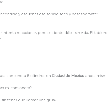
te.
e encendido y escuchas ese sonido seco y desesperante:
intenta reaccionar, pero se siente débil, sin vida. El table
o.
ara camioneta 8 cilindros en
Ciudad de Mexico
ahora mism
ara mi camioneta?
a sin tener que llamar una grúa?