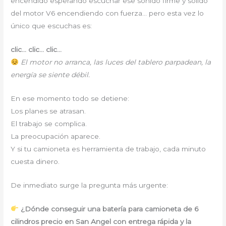
encendido esperando escuchar ese sonido firme y sólido
del motor V6 encendiendo con fuerza… pero esta vez lo
único que escuchas es:
clic… clic… clic…
El motor no arranca, las luces del tablero parpadean, la
energía se siente débil.
En ese momento todo se detiene:
Los planes se atrasan.
El trabajo se complica.
La preocupación aparece.
Y si tu camioneta es herramienta de trabajo, cada minuto
cuesta dinero.
De inmediato surge la pregunta más urgente:
¿Dónde conseguir una batería para camioneta de 6
cilindros precio en San Angel con entrega rápida y la