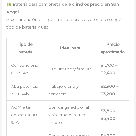
Batería para camioneta de 6 cilindros precio en San
Angel
A continuación una guía real de precios promedio según
tipo de batería y uso:
Tipo de
Precio
Ideal para
batería
aproximado
Convencional
$1,700 –
Uso urbano y familiar
65–75Ah
$2,400
Alta potencia
Trabajo diario y
$2,300 –
75–85Ah
carretera
$3,200
AGM alta
Con carga adicional
$3,800 –
descarga 80–
y sistema eléctrico
$6,400
95Ah
amplio
Consumo extremo o
$4,200 –