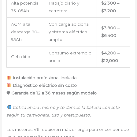
Alta potencia
Trabajo diario y
$2,300 –
75–85Ah
carretera
$3,200
AGM alta
Con carga adicional
$3,800 –
descarga 80–
y sistema eléctrico
$6,400
95Ah
amplio
Consumo extremo o
$4,200 –
Gel o litio
audio
$12,000
Instalación profesional incluida
Diagnóstico eléctrico sin costo
🛡
Garantía de 12 a 36 meses según modelo
Cotiza ahora mismo y te damos la batería correcta
según tu camioneta, uso y presupuesto.
Los motores V6 requieren más energía para encender que
un auto pequeño porque tienen: