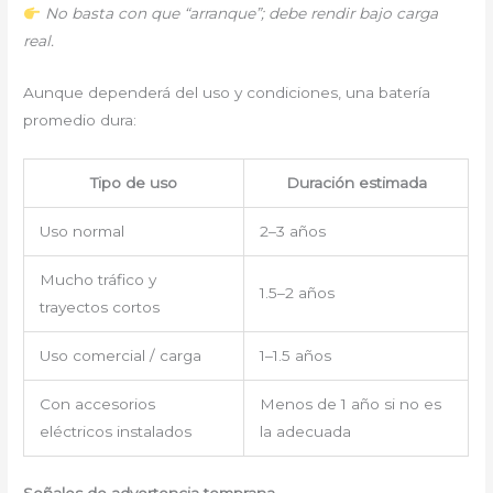
No basta con que “arranque”; debe rendir bajo carga
real.
Aunque dependerá del uso y condiciones, una batería
promedio dura:
Tipo de uso
Duración estimada
Uso normal
2–3 años
Mucho tráfico y
1.5–2 años
trayectos cortos
Uso comercial / carga
1–1.5 años
Con accesorios
Menos de 1 año si no es
eléctricos instalados
la adecuada
Señales de advertencia temprana