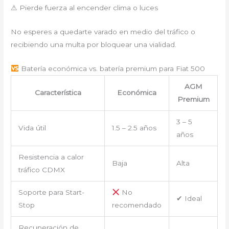
⚠ Pierde fuerza al encender clima o luces
No esperes a quedarte varado en medio del tráfico o
recibiendo una multa por bloquear una vialidad.
Batería económica vs. batería premium para Fiat 500
AGM
Característica
Económica
Premium
3 – 5
Vida útil
1.5 – 2.5 años
años
Resistencia a calor
Baja
Alta
tráfico CDMX
Soporte para Start-
No
✔ Ideal
Stop
recomendado
Recuperación de