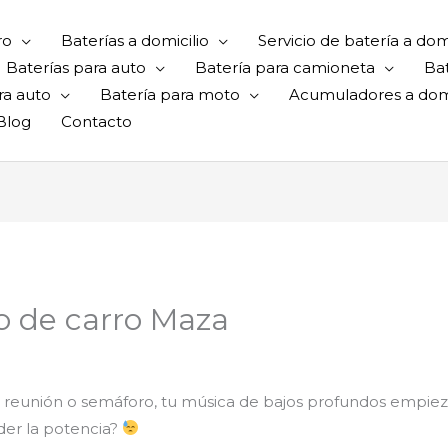
ro
Baterías a domicilio
Servicio de batería a domi
Baterías para auto
Batería para camioneta
Ba
ra auto
Batería para moto
Acumuladores a domi
Blog
Contacto
o de carro Maza
reunión o semáforo, tu música de bajos profundos empieza 
der la potencia?