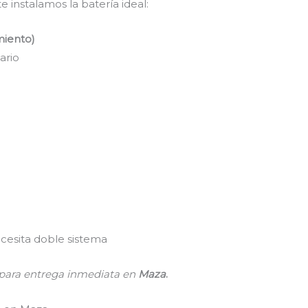
 instalamos la batería ideal:
miento)
ario
ecesita doble sistema
s para entrega inmediata en
Maza
.