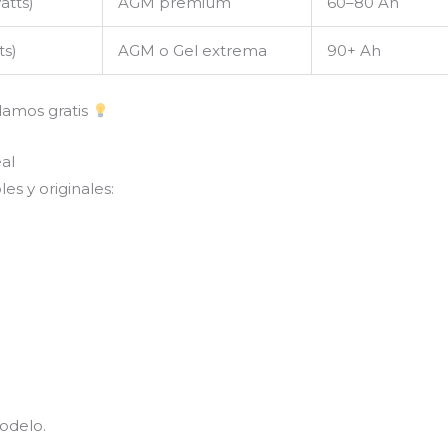
atts)
AGM premium
60–80 Ah
ts)
AGM o Gel extrema
90+ Ah
damos gratis
al
s y originales:
odelo.