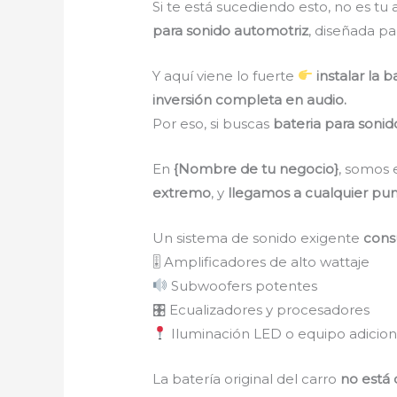
Si te está sucediendo esto, no es tu
para sonido automotriz
, diseñada p
Y aquí viene lo fuerte
instalar la 
inversión completa en audio.
Por eso, si buscas
bateria para soni
En
{Nombre de tu negocio}
, somos 
extremo
, y
llegamos a cualquier pun
Un sistema de sonido exigente
cons
🎚 Amplificadores de alto wattaje
Subwoofers potentes
🎛 Ecualizadores y procesadores
Iluminación LED o equipo adicion
La batería original del carro
no está