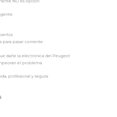
emente NO es opción
rgente:
biertos
 para pasar corriente
que dañe la electrónica del Peugeot
empeoran el problema
da, profesional y segura:
á