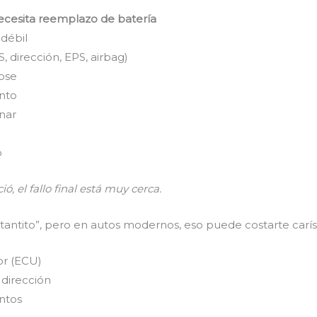
ecesita reemplazo de batería
 débil
 dirección, EPS, airbag)
ose
nto
nar
o
ó, el fallo final está muy cerca.
tantito”, pero en autos modernos, eso puede costarte carí
r (ECU)
dirección
entos