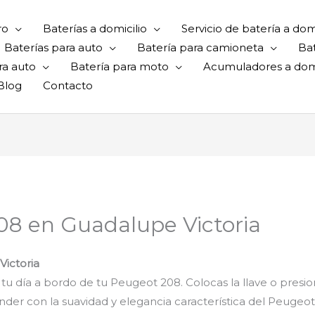
ro
Baterías a domicilio
Servicio de batería a domi
Baterías para auto
Batería para camioneta
Ba
ra auto
Batería para moto
Acumuladores a domi
Blog
Contacto
08 en Guadalupe Victoria
ictoria
 tu día a bordo de tu Peugeot 208. Colocas la llave o presi
er con la suavidad y elegancia característica del Peugeot