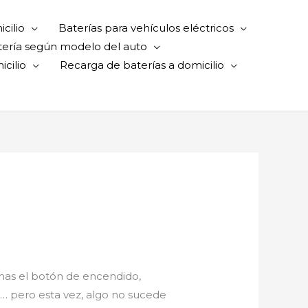
cilio
Baterías para vehículos eléctricos
tería según modelo del auto
cilio
Recarga de baterías a domicilio
onas el botón de encendido,
… pero esta vez, algo no sucede