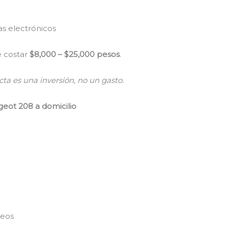
s electrónicos
 costar
$8,000 – $25,000 pesos
.
ta es una inversión, no un gasto.
eot 208 a domicilio
peos