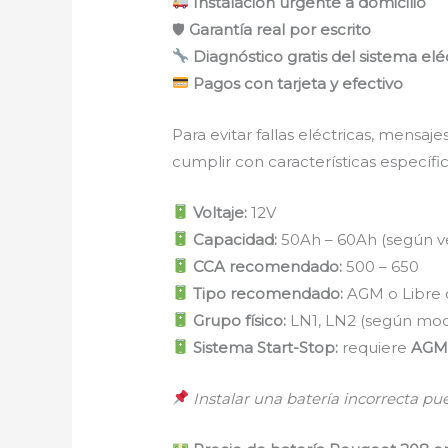
Instalación urgente a domicilio
🛡
Garantía real por escrito
Diagnóstico gratis del sistema elé
Pagos con tarjeta y efectivo
Para evitar fallas eléctricas, mensa
cumplir con características específic
Voltaje:
12V
Capacidad:
50Ah – 60Ah (según ve
CCA recomendado:
500 – 650
Tipo recomendado:
AGM o Libre
Grupo físico:
LN1, LN2 (según mod
Sistema Start-Stop:
requiere
AGM 
Instalar una batería incorrecta pu