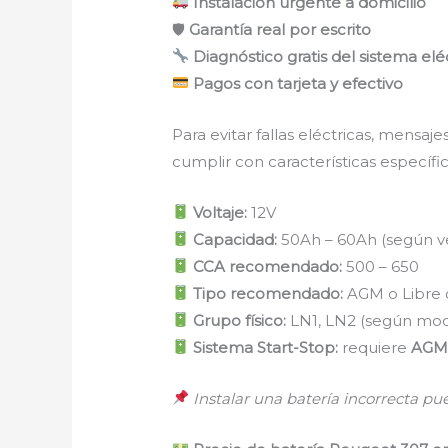
Instalación urgente a domicilio
🛡
Garantía real por escrito
Diagnóstico gratis del sistema elé
Pagos con tarjeta y efectivo
Para evitar fallas eléctricas, mensa
cumplir con características específic
Voltaje:
12V
Capacidad:
50Ah – 60Ah (según ve
CCA recomendado:
500 – 650
Tipo recomendado:
AGM o Libre
Grupo físico:
LN1, LN2 (según mod
Sistema Start-Stop:
requiere
AGM 
Instalar una batería incorrecta pu