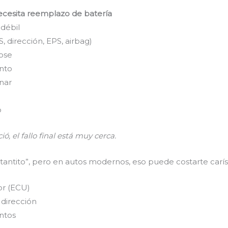
ecesita reemplazo de batería
 débil
 dirección, EPS, airbag)
ose
nto
nar
o
ó, el fallo final está muy cerca.
tantito”, pero en autos modernos, eso puede costarte carí
r (ECU)
dirección
entos