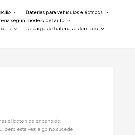
cilio
Baterías para vehículos eléctricos
tería según modelo del auto
cilio
Recarga de baterías a domicilio
onas el botón de encendido,
… pero esta vez, algo no sucede