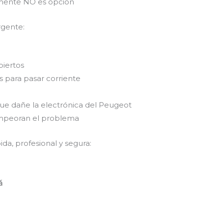
emente NO es opción
rgente:
biertos
 para pasar corriente
que dañe la electrónica del Peugeot
empeoran el problema
da, profesional y segura:
á