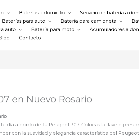
ro
Baterías a domicilio
Servicio de batería a domi
Baterías para auto
Batería para camioneta
Ba
ra auto
Batería para moto
Acumuladores a domi
Blog
Contacto
07 en Nuevo Rosario
rio
 tu día a bordo de tu Peugeot 307. Colocas la llave o presi
er con la suavidad y elegancia característica del Peugeot