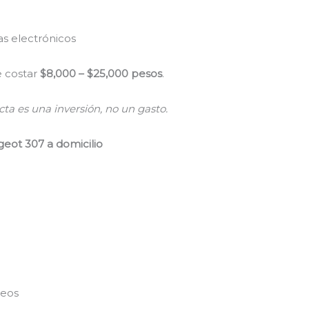
s electrónicos
 costar
$8,000 – $25,000 pesos
.
ta es una inversión, no un gasto.
eot 307 a domicilio
peos