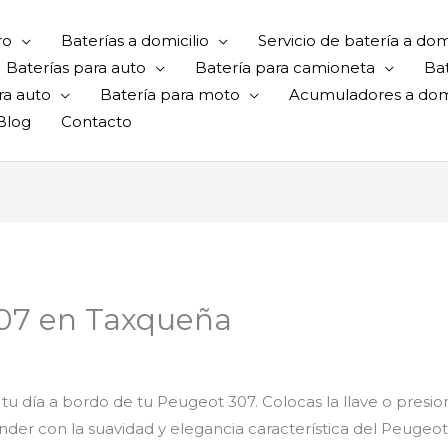
ro
Baterías a domicilio
Servicio de batería a domi
Baterías para auto
Batería para camioneta
Ba
ra auto
Batería para moto
Acumuladores a domi
Blog
Contacto
307 en Taxqueña
 tu día a bordo de tu Peugeot 307. Colocas la llave o presi
er con la suavidad y elegancia característica del Peugeot