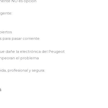
emente NO es opción
rgente:
biertos
 para pasar corriente
que dañe la electrónica del Peugeot
empeoran el problema
da, profesional y segura:
á