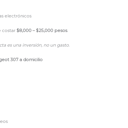
s electrónicos
 costar
$8,000 – $25,000 pesos
.
ta es una inversión, no un gasto.
eot 307 a domicilio
peos