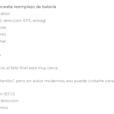
ecesita reemplazo de batería
 débil
 dirección, EPS, airbag)
ose
nto
nar
o
ó, el fallo final está muy cerca.
tantito”, pero en autos modernos, eso puede costarte carí
r (ECU)
dirección
entos