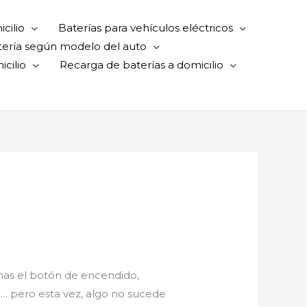
cilio
Baterías para vehículos eléctricos
tería según modelo del auto
cilio
Recarga de baterías a domicilio
onas el botón de encendido,
… pero esta vez, algo no sucede