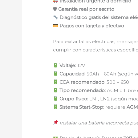
Instalación urgente a domicilio
🛡
Garantía real por escrito
Diagnóstico gratis del sistema elé
Pagos con tarjeta y efectivo
Para evitar fallas eléctricas, mensa
cumplir con características específic
Voltaje:
12V
Capacidad:
50Ah – 60Ah (según ve
CCA recomendado:
500 – 650
Tipo recomendado:
AGM o Libre
Grupo físico:
LN1, LN2 (según mod
Sistema Start-Stop:
requiere
AGM 
Instalar una batería incorrecta pu