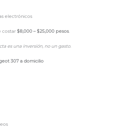
s electrónicos
 costar
$8,000 – $25,000 pesos
.
ta es una inversión, no un gasto.
eot 307 a domicilio
peos