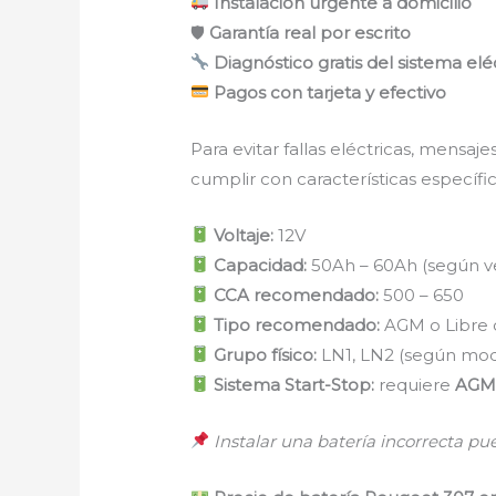
Instalación urgente a domicilio
🛡
Garantía real por escrito
Diagnóstico gratis del sistema elé
Pagos con tarjeta y efectivo
Para evitar fallas eléctricas, mensa
cumplir con características específic
Voltaje:
12V
Capacidad:
50Ah – 60Ah (según ve
CCA recomendado:
500 – 650
Tipo recomendado:
AGM o Libre
Grupo físico:
LN1, LN2 (según mod
Sistema Start-Stop:
requiere
AGM 
Instalar una batería incorrecta pu