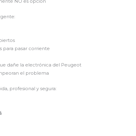
emente NO es opción
rgente:
biertos
 para pasar corriente
que dañe la electrónica del Peugeot
empeoran el problema
da, profesional y segura:
á