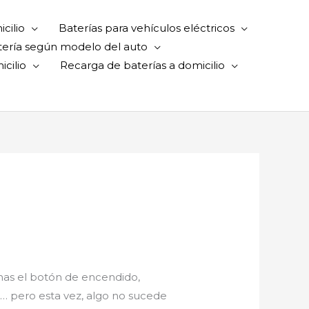
cilio
Baterías para vehículos eléctricos
tería según modelo del auto
cilio
Recarga de baterías a domicilio
onas el botón de encendido,
… pero esta vez, algo no sucede