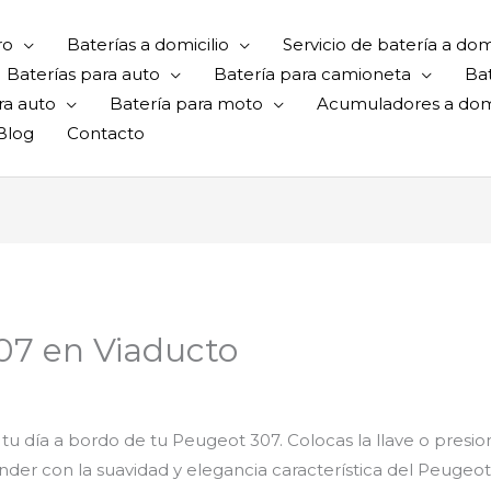
ro
Baterías a domicilio
Servicio de batería a domi
Baterías para auto
Batería para camioneta
Ba
ra auto
Batería para moto
Acumuladores a domi
Blog
Contacto
07 en Viaducto
 tu día a bordo de tu Peugeot 307. Colocas la llave o presi
er con la suavidad y elegancia característica del Peugeot