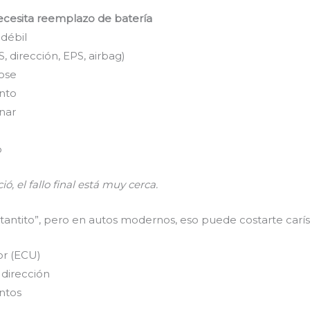
ecesita reemplazo de batería
 débil
 dirección, EPS, airbag)
ose
nto
nar
o
ó, el fallo final está muy cerca.
tantito”, pero en autos modernos, eso puede costarte carí
r (ECU)
dirección
entos