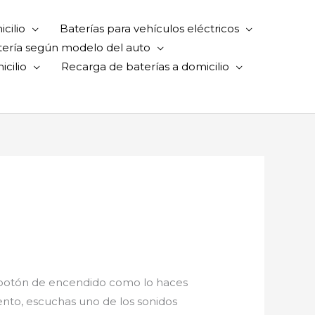
cilio
Baterías para vehículos eléctricos
tería según modelo del auto
cilio
Recarga de baterías a domicilio
s el botón de encendido como lo haces
nto, escuchas uno de los sonidos