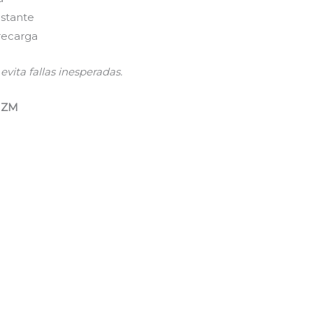
nstante
 recarga
evita fallas inesperadas.
y ZM