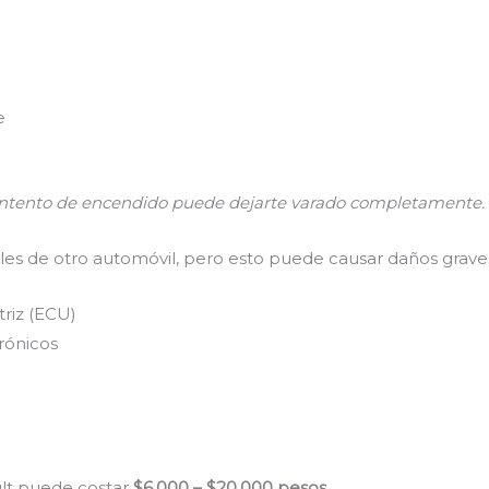
e
e intento de encendido puede dejarte varado completamente.
es de otro automóvil, pero esto puede causar daños grave
riz (ECU)
rónicos
lt puede costar
$6,000 – $20,000 pesos
.