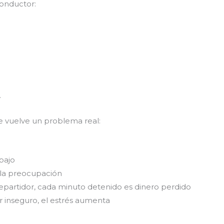
onductor:
.
e vuelve un problema real:
abajo
e la preocupación
repartidor, cada minuto detenido es dinero perdido
ar inseguro, el estrés aumenta