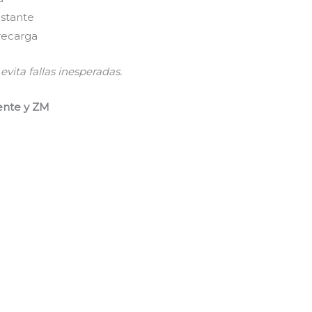
nstante
 recarga
evita fallas inesperadas.
iente y ZM