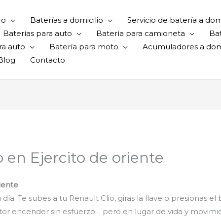
ro
Baterías a domicilio
Servicio de batería a domi
Baterías para auto
Batería para camioneta
Ba
ra auto
Batería para moto
Acumuladores a domi
Blog
Contacto
o en Ejercito de oriente
riente
tu día. Te subes a tu Renault Clio, giras la llave o presiona
or encender sin esfuerzo… pero en lugar de vida y movimie