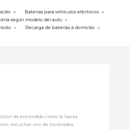
cilio
Baterías para vehículos eléctricos
tería según modelo del auto
cilio
Recarga de baterías a domicilio
s el botón de encendido como lo haces
nto, escuchas uno de los sonidos