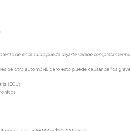
e
e intento de encendido puede dejarte varado completamente.
es de otro automóvil, pero esto puede causar daños grave
riz (ECU)
rónicos
lt puede costar
$6,000 – $20,000 pesos
.