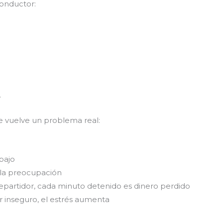
onductor:
.
e vuelve un problema real:
abajo
e la preocupación
repartidor, cada minuto detenido es dinero perdido
ar inseguro, el estrés aumenta