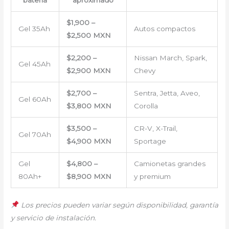
batería
aproximado
$1,900 –
Gel 35Ah
Autos compactos
$2,500 MXN
$2,200 –
Nissan March, Spark,
Gel 45Ah
$2,900 MXN
Chevy
$2,700 –
Sentra, Jetta, Aveo,
Gel 60Ah
$3,800 MXN
Corolla
$3,500 –
CR-V, X-Trail,
Gel 70Ah
$4,900 MXN
Sportage
Gel
$4,800 –
Camionetas grandes
80Ah+
$8,900 MXN
y premium
Los precios pueden variar según disponibilidad, garantía
y servicio de instalación.