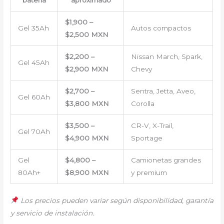
batería
aproximado
$1,900 –
Gel 35Ah
Autos compactos
$2,500 MXN
$2,200 –
Nissan March, Spark,
Gel 45Ah
$2,900 MXN
Chevy
$2,700 –
Sentra, Jetta, Aveo,
Gel 60Ah
$3,800 MXN
Corolla
$3,500 –
CR-V, X-Trail,
Gel 70Ah
$4,900 MXN
Sportage
Gel
$4,800 –
Camionetas grandes
80Ah+
$8,900 MXN
y premium
Los precios pueden variar según disponibilidad, garantía
y servicio de instalación.