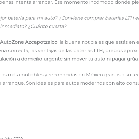
r apenas intenta arrancar. Ese momento incómodo donde pie
ejor batería para mi auto? ¿Conviene comprar baterías LTH
de inmediato? ¿Cuánto cuesta?
H AutoZone Azcapotzalco
, la buena noticia es que estás en e
ría correcta, las ventajas de las baterías LTH, precios apro
lación a domicilio urgente sin mover tu auto ni pagar grúa
.
as más confiables y reconocidas en México gracias a su tec
e arranque. Son ideales para autos modernos con alto cons
n frío
CCA