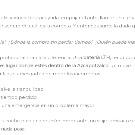
.
licaciones: buscar ayuda, empujar el auto, llamar una grúa
tar seguro de cuál es la correcta. Y entonces surge la dud
ble? ¿Dónde la compro sin perder tiempo? ¿Quién puede ins
 profesional marca la diferencia. Una
batería LTH
, reconoci
el lugar donde estés dentro de la Azcapotzalco
, sin mover
 filas o arriesgarte con modelos incorrectos.
lve la tranquilidad.
y tiempo perdido.
rtir una emergencia en un problema mayor.
n tu coche para una reunión importante, un viaje familiar o si
y
nada pasa
.