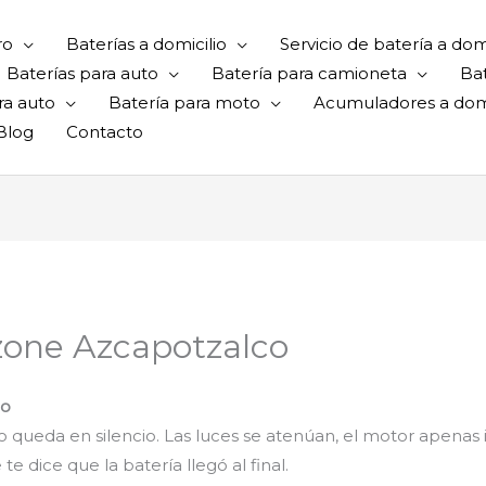
ro
Baterías a domicilio
Servicio de batería a domi
Baterías para auto
Batería para camioneta
Ba
ra auto
Batería para moto
Acumuladores a domi
Blog
Contacto
zone Azcapotzalco
co
odo queda en silencio. Las luces se atenúan, el motor apenas 
dice que la batería llegó al final.