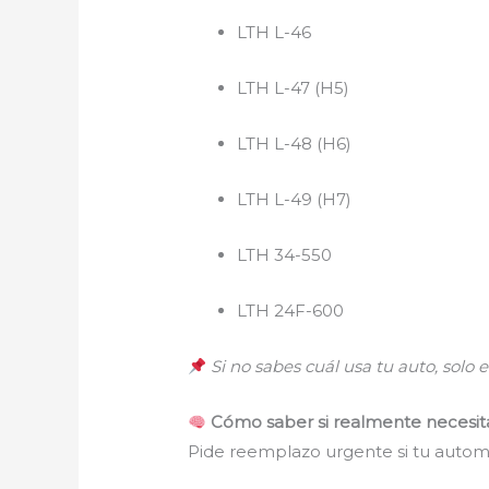
LTH L-46
LTH L-47 (H5)
LTH L-48 (H6)
LTH L-49 (H7)
LTH 34-550
LTH 24F-600
Si no sabes cuál usa tu auto, solo
Cómo saber si realmente necesita
Pide reemplazo urgente si tu automó