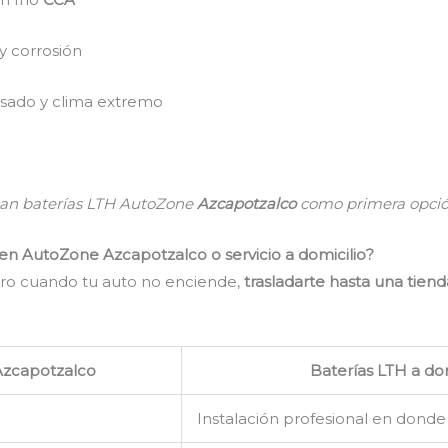
y corrosión
esado y clima extremo
an baterías LTH AutoZone
Azcapotzalco
como primera opció
n AutoZone Azcapotzalco o servicio a domicilio?
ero cuando tu auto no enciende,
trasladarte hasta una tien
Azcapotzalco
Baterías LTH a do
Instalación profesional en donde